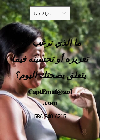
USD ($)
ما الذي ترغب في
تعزيزه أو تحسينه فيما
يتعلق بصحتك اليوم؟
CaptEmu1@aol
.com
586-840-6215