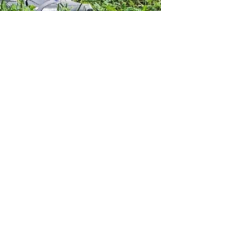
موزعو العلوم القديمة
Subscribtion Form
Submit
586-840-6215
CaptEmu1@aol.com
Do Not Sell My Personal Information